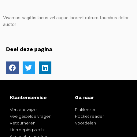
Vivamus sagittis lacus vel augue laoreet rutrum faucibus dolor
auctor
Deel deze pagina
Klantenservice
Ga naar
Verzendwijze
Plaklenzen
Veelgestelde vragen
Pocket reader
Retourneren
Voordelen
Herroepingsrecht
Account aanmaken